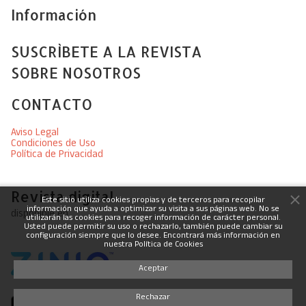
Información
SUSCRÌBETE A LA REVISTA
SOBRE NOSOTROS
CONTACTO
Aviso Legal
Condiciones de Uso
Política de Privacidad
Revista digital
Este sitio utiliza cookies propias y de terceros para recopilar
información que ayuda a optimizar su visita a sus páginas web. No se
disponible en
utilizarán las cookies para recoger información de carácter personal.
Usted puede permitir su uso o rechazarlo, también puede cambiar su
configuración siempre que lo desee. Encontrará más información en
nuestra Política de Cookies
Aceptar
Rechazar