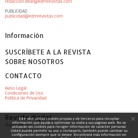
redaccion.dear@edmrevistas.com
PUBLICIDAD
publicidad@edmrevistas.com
Información
SUSCRÌBETE A LA REVISTA
SOBRE NOSOTROS
CONTACTO
Aviso Legal
Condiciones de Uso
Política de Privacidad
Revista digital
Este sitio utiliza cookies propias y de terceros para recopilar
información que ayuda a optimizar su visita a sus páginas web. No se
disponible en
utilizarán las cookies para recoger información de carácter personal.
Usted puede permitir su uso o rechazarlo, también puede cambiar su
configuración siempre que lo desee. Encontrará más información en