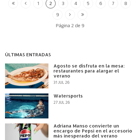
1
2
3
4
5
6
7
8
9
Página 2 de 9
ÚLTIMAS ENTRADAS
Agosto se disfruta en la mesa:
restaurantes para alargar el
verano
31 JUL 26
Watersports
27 JUL 26
Adriana Manso convierte un
encargo de Pepsi en el accesorio
más inesperado del verano