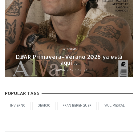
LA REVISTA
DEAR Primavera–Verano 2026 ya está
aquí…
BY
ADMINTOTAL
ABR 29
POPULAR TAGS
INVIERNO
DEAR30
FRAN BERENGUER
PAUL MESCAL